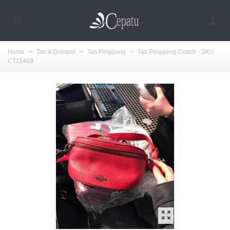
Home
>
Tas & Dompet
>
Tas Pinggang
>
Tas Pinggang Coach - SKU
CT11469