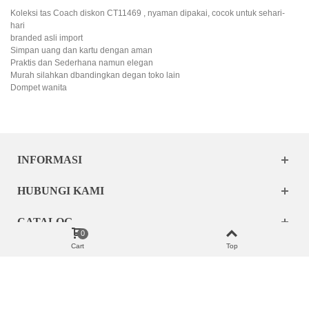
Koleksi tas Coach diskon CT11469 , nyaman dipakai, cocok untuk sehari-
hari
branded asli import
Simpan uang dan kartu dengan aman
Praktis dan Sederhana namun elegan
Murah silahkan dbandingkan degan toko lain
Dompet wanita
INFORMASI
HUBUNGI KAMI
CATALOG
0
Cart
Top
MY ACCOUNT