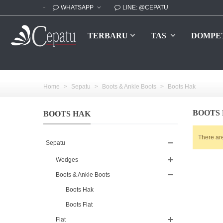
WHATSAPP
LINE: @CEPATU
TERBARU
TAS
DOMPE
Home
>
Sepatu
>
Boots & Ankle Boots
>
Boots Hak
BOOTS
BOOTS HAK
There are
Sepatu
Wedges
Boots & Ankle Boots
Boots Hak
Boots Flat
Flat