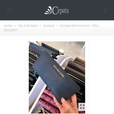
Home
>
Tas & Dompet
>
Dompet
>
Dompet Michael Kors - SKU
MD10067