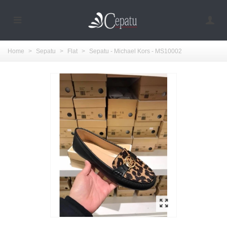
Home
>
Sepatu
>
Flat
>
Sepatu - Michael Kors - MS10002