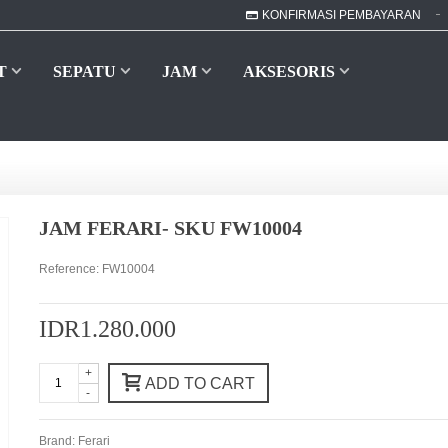
KONFIRMASI PEMBAYARAN
T
SEPATU
JAM
AKSESORIS
JAM FERARI- SKU FW10004
Reference:
FW10004
IDR1.280.000
+
ADD TO CART
-
Brand:
Ferari