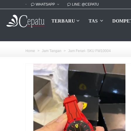
WHATSAPP
LINE: @CEPATU
TERBARU
TAS
DOMPE
Home
>
Jam Tangan
>
Jam Ferari- SKU FW10004